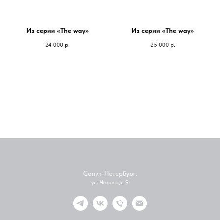
Из серии «The way»
Из серии «The way»
24 000
р.
25 000
р.
Санкт-Петербург.
ул. Чехова д. 9